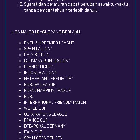
Syarat dan peraturan dapat berubah sewaktu-waktu
tanpa pemberitahuan terlebih dahulu.
LIGA MAJOR LEAGUE YANG BERLAKU:
ENGLISH PREMIER LEAGUE
SPAIN LA LIGA 1
ITALY SERIE A
GERMANY BUNDESLIGA 1
FRANCE LIGUE 1
INDONESIA LIGA 1
NETHERLAND EREDIVISIE 1
EUROPA LEAGUE
EUFA CHAMPION LEAGUE
EURO
INTERNATIONAL FRIENDLY MATCH
WORLD CUP
UEFA NATIONS LEAGUE
FRANCE CUP
DFB-POKAL GERMANY
ITALY CUP
SPAIN COPA DEL REY