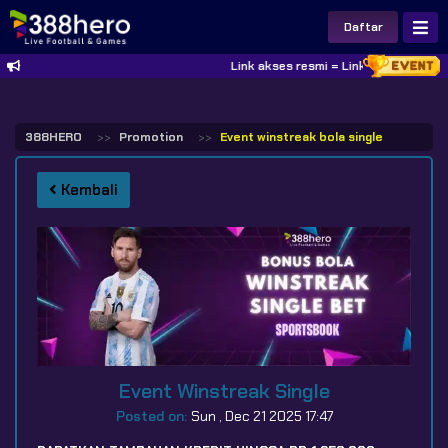
Daftar
Link akses resmi = Link388hero.com
388HERO
Promotion
Event winstreak bola single
Kembali
Event Winstreak Single
Posted on:
Sun , Dec 21 2025 17:47