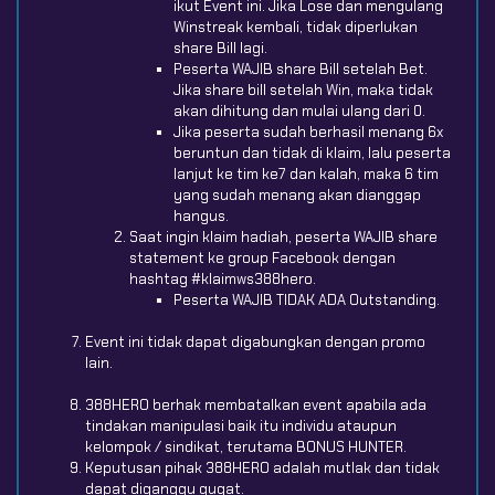
ikut Event ini. Jika Lose dan mengulang
Winstreak kembali, tidak diperlukan
share Bill lagi.
Peserta WAJIB share Bill setelah Bet.
Jika share bill setelah Win, maka tidak
akan dihitung dan mulai ulang dari 0.
Jika peserta sudah berhasil menang 6x
beruntun dan tidak di klaim, lalu peserta
lanjut ke tim ke7 dan kalah, maka 6 tim
yang sudah menang akan dianggap
hangus.
Saat ingin klaim hadiah, peserta WAJIB share
statement ke group Facebook dengan
hashtag #klaimws388hero.
Peserta WAJIB TIDAK ADA Outstanding.
Event ini tidak dapat digabungkan dengan promo
lain.
388HERO berhak membatalkan event apabila ada
tindakan manipulasi baik itu individu ataupun
kelompok / sindikat, terutama BONUS HUNTER.
Keputusan pihak 388HERO adalah mutlak dan tidak
dapat diganggu gugat.