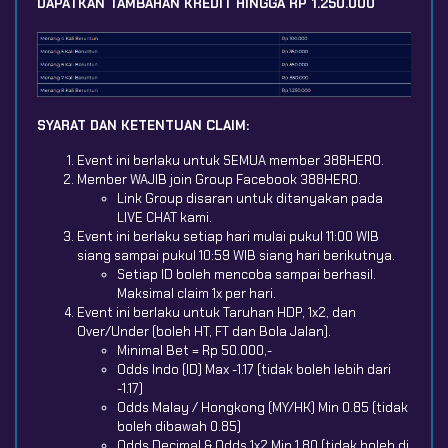
DAPATKAN TAMBAHAN KREDIT HINGGA RP 1.250.000
SYARAT DAN KETENTUAN CLAIM:
Event ini berlaku untuk SEMUA member 388HERO.
Member WAJIB join Group Facebook 388HERO.
Link Group disaran untuk ditanyakan pada
LIVE CHAT kami.
Event ini berlaku setiap hari mulai pukul 11:00 WIB
siang sampai pukul 10:59 WIB siang hari berikutnya.
Setiap ID boleh mencoba sampai berhasil.
Maksimal claim 1x per hari.
Event ini berlaku untuk Taruhan HDP, 1x2, dan
Over/Under (boleh HT, FT dan Bola Jalan).
Minimal Bet = Rp 50.000,-
Odds Indo (ID) Max -1.17 (tidak boleh lebih dari
-1.17)
Odds Malay / Hongkong (MY/HK) Min 0.85 (tidak
boleh dibawah 0.85)
Odds Decimal & Odds 1x2 Min 1.80 (tidak boleh di