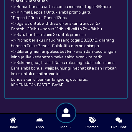
Syarat & Ketentuan :
~> Bonus berlaku untuk semua member togel 388hero
~> Minimal Deposit Untuk ambil promo yaitu
* Deposit 30ribu + Bonus 12ribu
~> Syarat untuk withdraw dikenakan trunover 2x
Contoh : 30ribu + bonus 12ribu di kali to 2x = 84ribu
~> Satu hari bisa klaim 2x untuk promo ini
~> Promo berlaku untuk Pasang togel 2D,3D,4D. dilarang
bermain Colok Bebas , Colok Jitu dan sejenisnya
~> Dilarang memanipulasi, bet kiri kanan dan kecurangan
lainnya jika kedapatan maka saldo akan kita tarik
~> Rekening wajib valid. Nama rekening tidak boleh sama
Cara ambil bonus : wajib kunjungi livechat kita dan infokan
ke cs untuk ambil promo ini,
bonus akan di berikan langsung otomatis.
KEMENANGAN PASTI DI BAYAR
Home
Apps
Masuk
Promosi
Live Chat