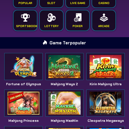
POPULAR
SLOT
LIVE GAME
CASINO
SPORTSBOOK
LOTTERY
POKER
ARCADE
Game Terpopuler
Fortune of Olympus
Mahjong Ways 2
Kirin Mahjong Ultra
Mahjong Princess
Mahjong MaxWin
Cleopatra Megaways